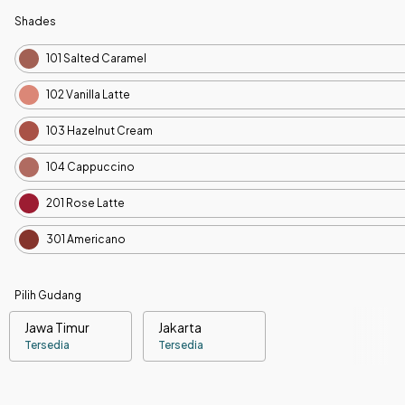
Shades
101 Salted Caramel
102 Vanilla Latte
103 Hazelnut Cream
104 Cappuccino
201 Rose Latte
301 Americano
Pilih Gudang
Jawa Timur
Jakarta
Tersedia
Tersedia