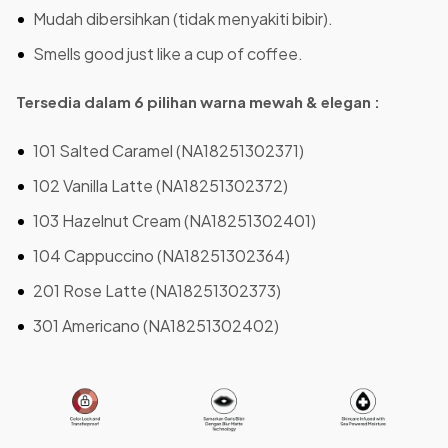
Mudah dibersihkan (tidak menyakiti bibir).
Smells good just like a cup of coffee.
Tersedia dalam 6 pilihan warna mewah & elegan :
101 Salted Caramel (NA18251302371)
102 Vanilla Latte (NA18251302372)
103 Hazelnut Cream (NA18251302401)
104 Cappuccino (NA18251302364)
201 Rose Latte (NA18251302373)
301 Americano (NA18251302402)