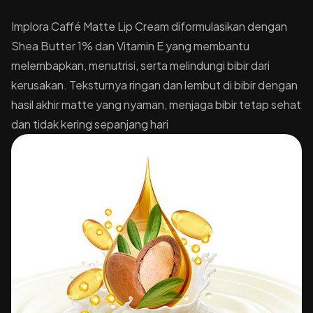
Implora Caffé Matte Lip Cream diformulasikan dengan
Shea Butter 1% dan Vitamin E yang membantu
melembapkan, menutrisi, serta melindungi bibir dari
kerusakan. Teksturnya ringan dan lembut di bibir dengan
hasil akhir matte yang nyaman, menjaga bibir tetap sehat
dan tidak kering sepanjang hari