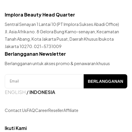
Implora Beauty Head Quarter
Sentral Senayan 1 Lantai 10 (PT Implora Sukses Abadi Office)
Jl. Asia Afrika no. 8 Gelora Bung Karno-senayan, Kecamatan
Tanah Abang, Kota Jakarta Pusat, Daerah Khusus Ibukota
Jakarta 10270. 021-5731009
Berlangganan Newsletter
Berlangganan untuk akses promo & penawaran khusus
BERLANGGANAN
ENGLISH
/
INDONESIA
Contact Us
FAQ
Career
Reseller
Affiliate
Ikuti Kami