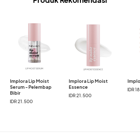
Implora Lip Moist
Implora Lip Moist
Implo
Serum - Pelembap
Essence
IDR 1
Bibir
IDR 21.500
IDR 21.500