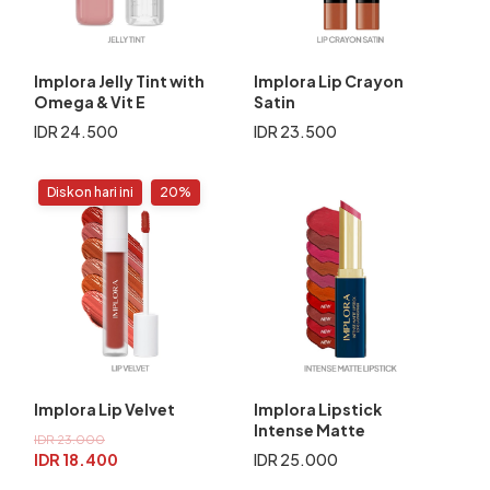
Implora Jelly Tint with
Implora Lip Crayon
Omega & Vit E
Satin
IDR 24.500
IDR 23.500
Diskon hari ini
20%
Implora Lip Velvet
Implora Lipstick
Intense Matte
IDR 23.000
IDR 18.400
IDR 25.000