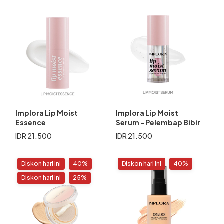
Implora Lip Moist
Implora Lip Moist
Essence
Serum - Pelembap Bibir
IDR 21.500
IDR 21.500
Diskon hari ini
40%
Diskon hari ini
40%
Diskon hari ini
25%