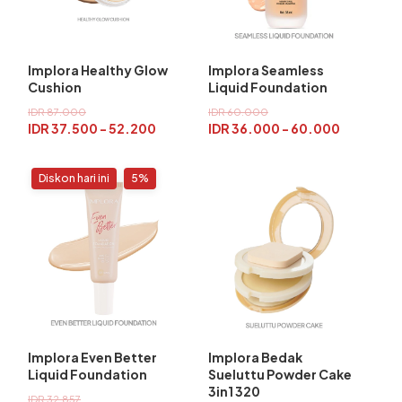
Implora Healthy Glow
Implora Seamless
Cushion
Liquid Foundation
IDR 87.000
IDR 60.000
IDR 37.500 - 52.200
IDR 36.000 - 60.000
Diskon hari ini
5%
Implora Even Better
Implora Bedak
Liquid Foundation
Sueluttu Powder Cake
3in1 320
IDR 32.857