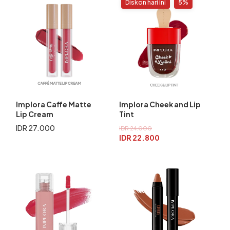
Diskon hari ini
5%
Implora Caffe Matte
Implora Cheek and Lip
Lip Cream
Tint
IDR 27.000
IDR 24.000
IDR 22.800