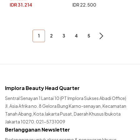
IDR 31.214
IDR 22.500
1
2
3
4
5
Implora Beauty Head Quarter
Sentral Senayan 1 Lantai 10 (PT Implora Sukses Abadi Office)
Jl. Asia Afrika no. 8 Gelora Bung Karno-senayan, Kecamatan
Tanah Abang, Kota Jakarta Pusat, Daerah Khusus Ibukota
Jakarta 10270. 021-5731009
Berlangganan Newsletter
Berlangganan untuk akses promo & penawaran khusus