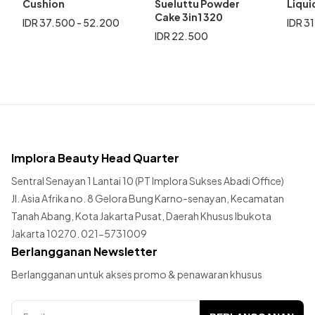
Cushion
Sueluttu Powder
Liqui
Cake 3in1 320
IDR 37.500 - 52.200
IDR 3
IDR 22.500
Implora Beauty Head Quarter
Sentral Senayan 1 Lantai 10 (PT Implora Sukses Abadi Office)
Jl. Asia Afrika no. 8 Gelora Bung Karno-senayan, Kecamatan
Tanah Abang, Kota Jakarta Pusat, Daerah Khusus Ibukota
Jakarta 10270. 021-5731009
Berlangganan Newsletter
Berlangganan untuk akses promo & penawaran khusus