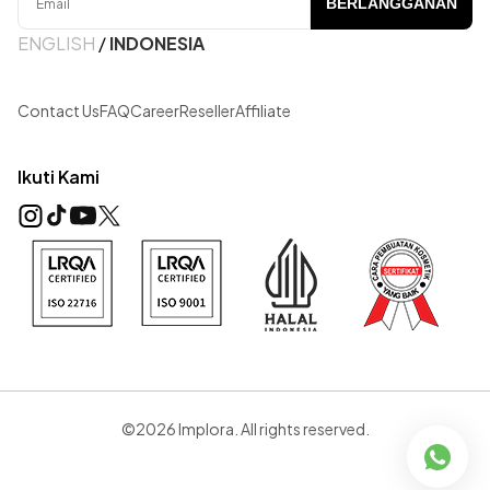
BERLANGGANAN
ENGLISH
/
INDONESIA
Contact Us
FAQ
Career
Reseller
Affiliate
Ikuti Kami
©2026 Implora. All rights reserved.