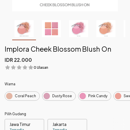
Implora Cheek Blossom Blush On
IDR 22.000
0 Ulasan
Warna
Coral Peach
Dusty Rose
Pink Candy
Swe
Pilih Gudang
Jawa Timur
Jakarta
Tersedia
Tersedia