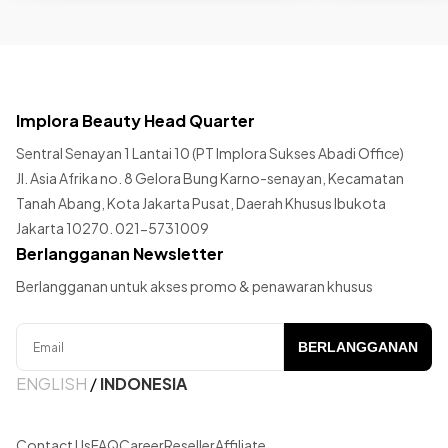
Implora Beauty Head Quarter
Sentral Senayan 1 Lantai 10 (PT Implora Sukses Abadi Office)
Jl. Asia Afrika no. 8 Gelora Bung Karno-senayan, Kecamatan
Tanah Abang, Kota Jakarta Pusat, Daerah Khusus Ibukota
Jakarta 10270. 021-5731009
Berlangganan Newsletter
Berlangganan untuk akses promo & penawaran khusus
BERLANGGANAN
ENGLISH
/
INDONESIA
Contact Us
FAQ
Career
Reseller
Affiliate