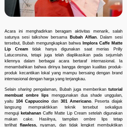
Acara ini menghadirkan beragam aktivitas menarik, salah 
satunya sesi talkshow bersama 
Bubah Alfian
. Dalam sesi 
tersebut, Bubah mengungkapkan bahwa 
Implora Caffe Matte 
Lip Cream
 tidak hanya digunakan saat merias Prilly 
Latuconsina, tetapi juga telah diaplikasikan pada sejumlah 
kliennya dalam berbagai acara bertaraf internasional. Ia 
menambahkan bahwa dirinya bangga dengan kualitas produk-
produk kecantikan lokal yang mampu bersaing dengan brand 
internasional dengan harga yang terjangkau.
Selain
 sharing
 pengalaman, Bubah juga memberikan 
tutorial 
membuat ombre lips
 menggunakan dua shade unggulan, 
yaitu 
104 Cappuccino
 dan 
301 Americano
. Peserta diajak 
langsung mempraktikkan teknik tersebut sekaligus 
menguji 
ketahanan
 Caffe Matte Lip Cream setelah digunakan 
makan cake. Hasilnya, tampilan ombre lips tetap 
terlihat 
flawless
, nyaman, dan tidak lengket membuktikan 