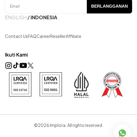
BERLANGGANAN
ENGLISH
/
INDONESIA
Contact Us
FAQ
Career
Reseller
Affiliate
Ikuti Kami
©2026 Implora. All rights reserved.