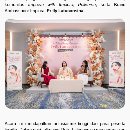
komunitas 
Improve with Implora
, 
Prillverse
, serta Brand 
Ambassador Implora, 
Prilly Latuconsina
.
Acara ini mendapatkan antusiasme tinggi dari para peserta 
terpilih. Dalam sesi talkshow, Prilly Latuconsina menyampaikan 