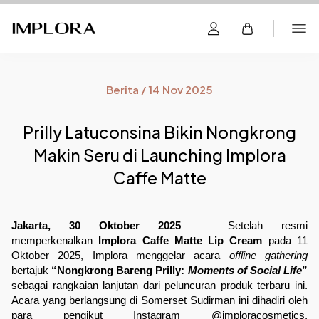
Berita / 14 Nov 2025
Prilly Latuconsina Bikin Nongkrong
Makin Seru di Launching Implora
Caffe Matte
Jakarta, 30 Oktober 2025
 — Setelah resmi 
memperkenalkan 
Implora Caffe Matte Lip Cream
 pada 11 
Oktober 2025, Implora menggelar acara 
offline gathering
bertajuk 
“Nongkrong Bareng Prilly: 
Moments of Social Life
”
sebagai rangkaian lanjutan dari peluncuran produk terbaru ini. 
Acara yang berlangsung di Somerset Sudirman ini dihadiri oleh 
para pengikut Instagram @imploracosmetics, 