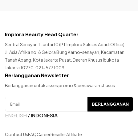
Implora Beauty Head Quarter
Sentral Senayan 1 Lantai 10 (PT Implora Sukses Abadi Office)
Jl. Asia Afrika no. 8 Gelora Bung Karno-senayan, Kecamatan
Tanah Abang, Kota Jakarta Pusat, Daerah Khusus Ibukota
Jakarta 10270. 021-5731009
Berlangganan Newsletter
Berlangganan untuk akses promo & penawaran khusus
BERLANGGANAN
ENGLISH
/
INDONESIA
Contact Us
FAQ
Career
Reseller
Affiliate