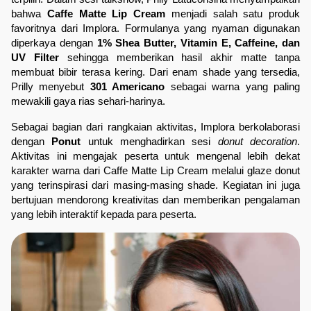
bahwa 
Caffe Matte Lip Cream
 menjadi salah satu produk 
favoritnya dari Implora. Formulanya yang nyaman digunakan 
diperkaya dengan 
1% Shea Butter, Vitamin E, Caffeine, dan 
UV Filter
 sehingga memberikan hasil akhir matte tanpa 
membuat bibir terasa kering. Dari enam shade yang tersedia, 
Prilly menyebut 
301 Americano
 sebagai warna yang paling 
mewakili gaya rias sehari-harinya.
Sebagai bagian dari rangkaian aktivitas, Implora berkolaborasi 
dengan 
Ponut
 untuk menghadirkan sesi 
donut decoration
. 
Aktivitas ini mengajak peserta untuk mengenal lebih dekat 
karakter warna dari Caffe Matte Lip Cream melalui glaze donut 
yang terinspirasi dari masing-masing shade. Kegiatan ini juga 
bertujuan mendorong kreativitas dan memberikan pengalaman 
yang lebih interaktif kepada para peserta. 