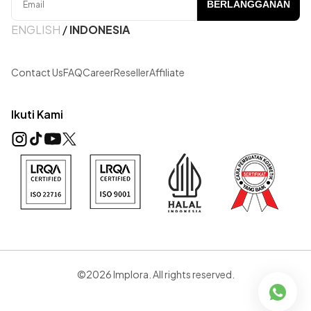
BERLANGGANAN
ENGLISH
/
INDONESIA
Contact Us
FAQ
Career
Reseller
Affiliate
Ikuti Kami
©2026 Implora. All rights reserved.