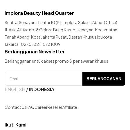
Implora Beauty Head Quarter
Sentral Senayan 1 Lantai 10 (PT Implora Sukses Abadi Office)
Jl. Asia Afrika no. 8 Gelora Bung Karno-senayan, Kecamatan
Tanah Abang, Kota Jakarta Pusat, Daerah Khusus Ibukota
Jakarta 10270. 021-5731009
Berlangganan Newsletter
Berlangganan untuk akses promo & penawaran khusus
BERLANGGANAN
ENGLISH
/
INDONESIA
Contact Us
FAQ
Career
Reseller
Affiliate
Ikuti Kami