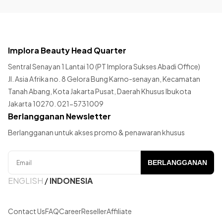
Implora Beauty Head Quarter
Sentral Senayan 1 Lantai 10 (PT Implora Sukses Abadi Office)
Jl. Asia Afrika no. 8 Gelora Bung Karno-senayan, Kecamatan
Tanah Abang, Kota Jakarta Pusat, Daerah Khusus Ibukota
Jakarta 10270. 021-5731009
Berlangganan Newsletter
Berlangganan untuk akses promo & penawaran khusus
BERLANGGANAN
ENGLISH
/
INDONESIA
Contact Us
FAQ
Career
Reseller
Affiliate