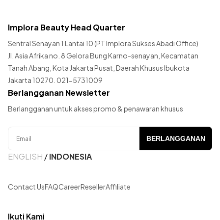
Implora Beauty Head Quarter
Sentral Senayan 1 Lantai 10 (PT Implora Sukses Abadi Office)
Jl. Asia Afrika no. 8 Gelora Bung Karno-senayan, Kecamatan
Tanah Abang, Kota Jakarta Pusat, Daerah Khusus Ibukota
Jakarta 10270. 021-5731009
Berlangganan Newsletter
Berlangganan untuk akses promo & penawaran khusus
BERLANGGANAN
ENGLISH
/
INDONESIA
Contact Us
FAQ
Career
Reseller
Affiliate
Ikuti Kami