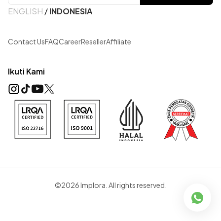
ENGLISH
/
INDONESIA
Contact Us
FAQ
Career
Reseller
Affiliate
Ikuti Kami
©2026 Implora. All rights reserved.