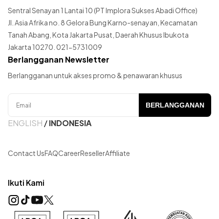
Sentral Senayan 1 Lantai 10 (PT Implora Sukses Abadi Office)
Jl. Asia Afrika no. 8 Gelora Bung Karno-senayan, Kecamatan
Tanah Abang, Kota Jakarta Pusat, Daerah Khusus Ibukota
Jakarta 10270. 021-5731009
Berlangganan Newsletter
Berlangganan untuk akses promo & penawaran khusus
BERLANGGANAN
ENGLISH
/
INDONESIA
Contact Us
FAQ
Career
Reseller
Affiliate
Ikuti Kami