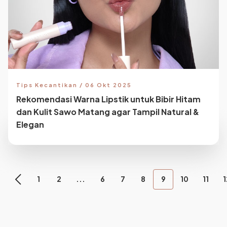
Tips Kecantikan / 06 Okt 2025
Rekomendasi Warna Lipstik untuk Bibir Hitam
dan Kulit Sawo Matang agar Tampil Natural &
Elegan
1
2
...
6
7
8
9
10
11
1