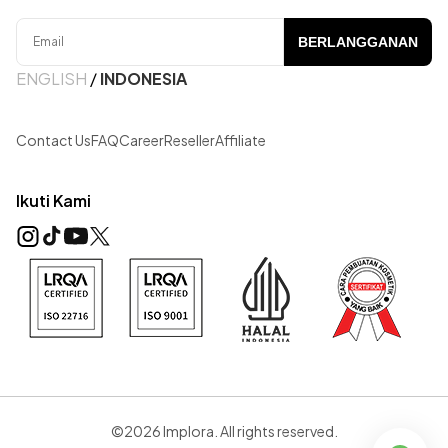
BERLANGGANAN
ENGLISH
/
INDONESIA
Contact Us
FAQ
Career
Reseller
Affiliate
Ikuti Kami
©2026 Implora. All rights reserved.