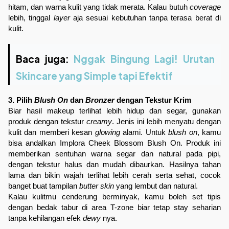
hitam, dan warna kulit yang tidak merata. Kalau butuh 
coverage
lebih, tinggal 
layer
 aja sesuai kebutuhan tanpa terasa berat di 
kulit.
Baca juga:
Nggak Bingung Lagi! Urutan
Skincare yang Simple tapi Efektif
3. Pilih 
Blush On
 dan 
Bronzer
 dengan Tekstur Krim
Biar hasil makeup terlihat lebih hidup dan segar, gunakan 
produk dengan tekstur 
creamy
. Jenis ini lebih menyatu dengan 
kulit dan memberi kesan 
glowing
 alami. Untuk 
blush on
, kamu 
bisa andalkan 
Implora Cheek Blossom Blush On
. Produk ini 
memberikan sentuhan warna segar dan natural pada pipi, 
dengan tekstur halus dan mudah dibaurkan. Hasilnya tahan 
lama dan bikin wajah terlihat lebih cerah serta sehat, cocok 
banget buat tampilan 
butter skin
 yang lembut dan natural.
Kalau kulitmu cenderung berminyak, kamu boleh set tipis 
dengan bedak tabur di area T-zone biar tetap stay seharian 
tanpa kehilangan efek 
dewy 
nya.