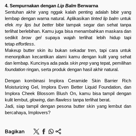
4. Sempurnakan dengan 
Lip Balm
 Berwarna
Sentuhan akhir yang nggak kalah penting adalah bibir yang 
lembap dengan warna natural. Aplikasikan 
tinted lip balm
 untuk 
efek 
my lips but better
 bibir tampak segar dan sehat tanpa 
terlihat berlebihan. Kamu juga bisa menambahkan maskara dan 
sedikit 
brow gel
 supaya wajah terlihat lebih hidup tapi 
tetap 
effortless
.
Makeup butter skin itu bukan sekadar tren, tapi cara untuk 
menonjolkan kecantikan alami kamu dengan kulit yang sehat 
dan lembap. Kuncinya ada pada 
skin prep
 yang tepat, pemilihan
foundation
 ringan, serta produk dengan hasil akhir natural.
Dengan kombinasi 
Implora Ceramide Skin Barrier Rich 
Moisturizing Gel
, 
Implora Even Better Liquid Foundation
, dan 
Implora Cheek Blossom Blush On
, kamu bisa tampil dengan 
kulit lembut, 
glowing
, dan 
flawless
 tanpa terlihat berat.
Jadi, siap tampil dengan pesona butter skin yang lembut dan 
bercahaya, Implovers? 
Bagikan