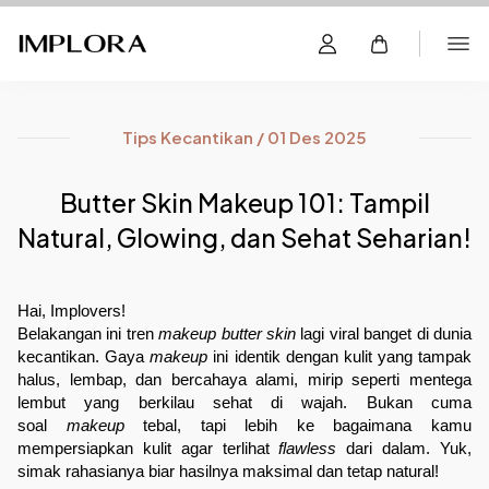
Tips Kecantikan / 01 Des 2025
Butter Skin Makeup 101: Tampil
Natural, Glowing, dan Sehat Seharian!
Hai, Implovers! 
Belakangan ini tren 
makeup butter skin
 lagi viral banget di dunia 
kecantikan. Gaya 
makeup
 ini identik dengan kulit yang tampak 
halus, lembap, dan bercahaya alami, mirip seperti mentega 
lembut yang berkilau sehat di wajah. Bukan cuma 
soal 
makeup 
tebal, tapi lebih ke bagaimana kamu 
mempersiapkan kulit agar terlihat 
flawless
 dari dalam. Yuk, 
simak rahasianya biar hasilnya maksimal dan tetap natural!